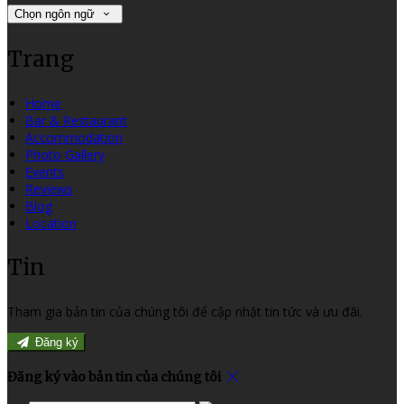
Chọn ngôn ngữ
Trang
Home
Bar & Restaurant
Accommodation
Photo Gallery
Events
Reviews
Blog
Location
Tin
Tham gia bản tin của chúng tôi để cập nhật tin tức và ưu đãi.
Đăng ký
Đăng ký vào bản tin của chúng tôi