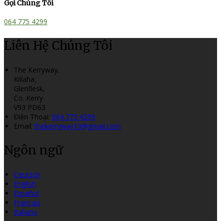
Gọi Chúng Tôi
064 775 4299
Liên Hệ Chúng Tôi
The Kerryway,
Killaha,
Glenflesk,
Co. Kerry
V93 PD63
Điện Thoại
:
064 775 4299
Email:
thekerryway19@gmail.com
Ngôn ngữ
Deutsch
English
Español
Français
Italiano