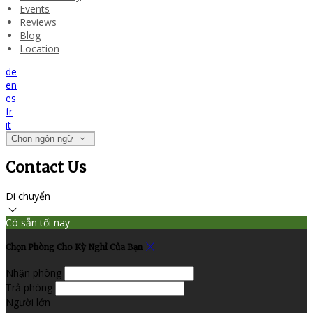
Events
Reviews
Blog
Location
de
en
es
fr
it
Chọn ngôn ngữ
Contact Us
Di chuyển
Có sẵn tối nay
Chọn Phòng Cho Kỳ Nghỉ Của Bạn
Nhận phòng
Trả phòng
Người lớn