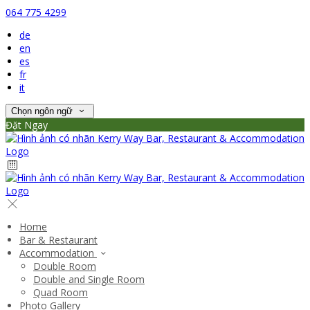
064 775 4299
de
en
es
fr
it
Chọn ngôn ngữ
Đặt Ngay
Home
Bar & Restaurant
Accommodation
Double Room
Double and Single Room
Quad Room
Photo Gallery