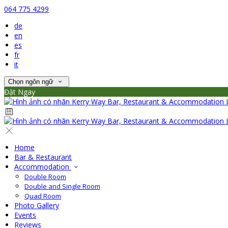
064 775 4299
de
en
es
fr
it
Chọn ngôn ngữ
Đặt Ngay
Home
Bar & Restaurant
Accommodation
Double Room
Double and Single Room
Quad Room
Photo Gallery
Events
Reviews