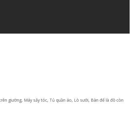
 trên giường
,
Máy sấy tóc
,
Tủ quần áo
,
Lò sưởi
,
Bàn để là đồ còn