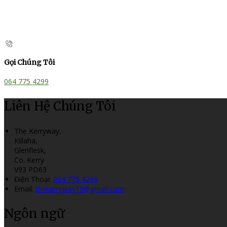
Gọi Chúng Tôi
064 775 4299
Liên Hệ Chúng Tôi
The Kerryway,
Killaha,
Glenflesk,
Co. Kerry
V93 PD63
Điện Thoại
:
064 775 4299
Email:
thekerryway19@gmail.com
Ngôn ngữ