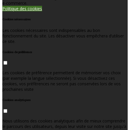
e-commerce.
Politique des cookies
Cookies nécessaires
Les cookies nécessaires sont indispensables au bon
fonctionnement du site. Les désactiver vous empêchera d’utiliser
ce site.
Cookies de préférence
Les cookies de préférence permettent de mémoriser vos choix
(par exemple la langue sélectionnée). Si vous désactivez ces
cookies, vos préférences ne seront pas conservées lors de vos
prochaines visite
Cookies analytiques
Nous utilisons des cookies analytiques afin de mieux comprendre
le parcours des utilisateurs, depuis leur visite sur notre site jusqu’à