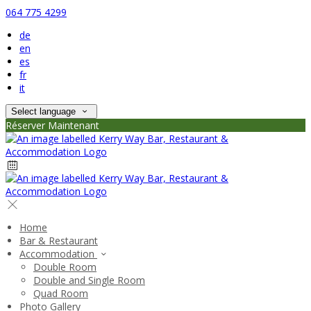
064 775 4299
de
en
es
fr
it
Select language
Réserver Maintenant
Home
Bar & Restaurant
Accommodation
Double Room
Double and Single Room
Quad Room
Photo Gallery