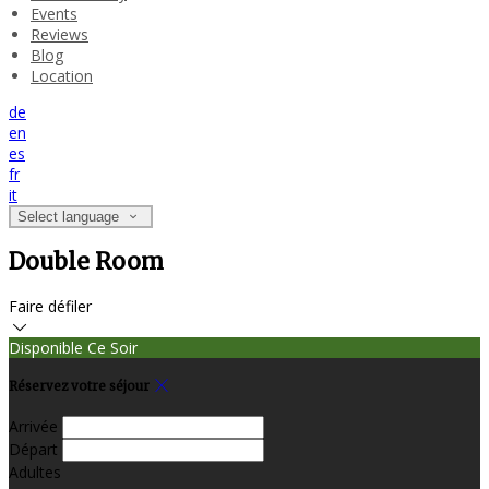
Events
Reviews
Blog
Location
de
en
es
fr
it
Select language
Double Room
Faire défiler
Disponible Ce Soir
Réservez votre séjour
Arrivée
Départ
Adultes