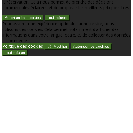
la réservation. Cela nous permet de prendre des décisions
commerciales éclairées et de proposer les meilleurs prix possibles.
Autoriser les cookies
Tout refuser
Pour assurer une expérience optimale sur notre site, nous
utilisons des cookies. Cela permet notamment d'afficher des
informations dans votre langue locale, et de collecter des données
e-commerce.
Politique des cookies
Modifier
Autoriser les cookies
Tout refuser