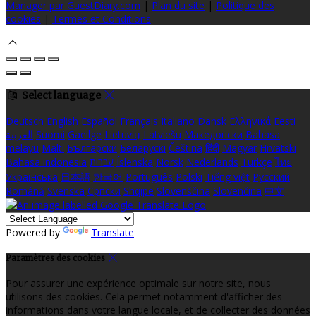
Manager par GuestDiary.com
|
Plan du site
|
Politique des
cookies
|
Termes et Conditions
Select language
Deutsch
English
Español
Français
Italiano
Dansk
Ελληνικά
Eesti
العربية
Suomi
Gaeilge
Lietuvių
Latviešu
Македонски
Bahasa
melayu
Malti
Български
Беларускі
Čeština
हिंदी
Magyar
Hrvatski
Bahasa indonesia
עברית
Íslenska
Norsk
Nederlands
Türkçe
ไทย
Українська
日本語
한국어
Português
Polski
Tiếng việt
Русский
Română
Svenska
Српски
Shqipe
Slovenščina
Slovenčina
中文
Powered by
Translate
Paramètres des cookies
Pour assurer une expérience optimale sur notre site, nous
utilisons des cookies. Cela permet notamment d'afficher des
informations dans votre langue locale, et de collecter des données