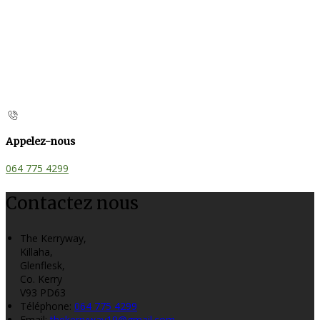
Appelez-nous
064 775 4299
Contactez nous
The Kerryway,
Killaha,
Glenflesk,
Co. Kerry
V93 PD63
Téléphone
:
064 775 4299
Email:
thekerryway19@gmail.com